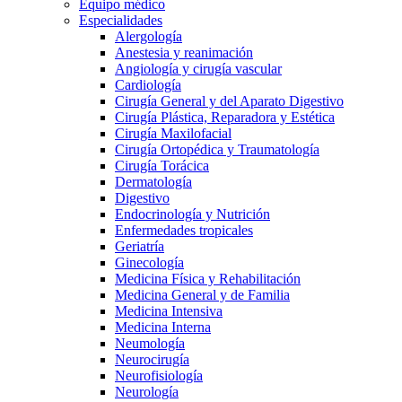
Equipo médico
Especialidades
Alergología
Anestesia y reanimación
Angiología y cirugía vascular
Cardiología
Cirugía General y del Aparato Digestivo
Cirugía Plástica, Reparadora y Estética
Cirugía Maxilofacial
Cirugía Ortopédica y Traumatología
Cirugía Torácica
Dermatología
Digestivo
Endocrinología y Nutrición
Enfermedades tropicales
Geriatría
Ginecología
Medicina Física y Rehabilitación
Medicina General y de Familia
Medicina Intensiva
Medicina Interna
Neumología
Neurocirugía
Neurofisiología
Neurología