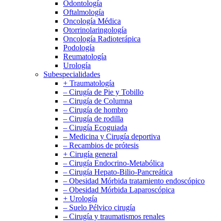
Odontología
Oftalmología
Oncología Médica
Otorrinolaringología
Oncología Radioterápica
Podología
Reumatología
Urología
Subespecialidades
+ Traumatología
– Cirugía de Pie y Tobillo
– Cirugía de Columna
– Cirugía de hombro
– Cirugía de rodilla
– Cirugía Ecoguiada
– Medicina y Cirugía deportiva
– Recambios de prótesis
+ Cirugía general
– Cirugía Endocrino-Metabólica
– Cirugía Hepato-Bilio-Pancreática
– Obesidad Mórbida tratamiento endoscópico
– Obesidad Mórbida Laparoscópica
+ Urología
– Suelo Pélvico cirugía
– Cirugía y traumatismos renales