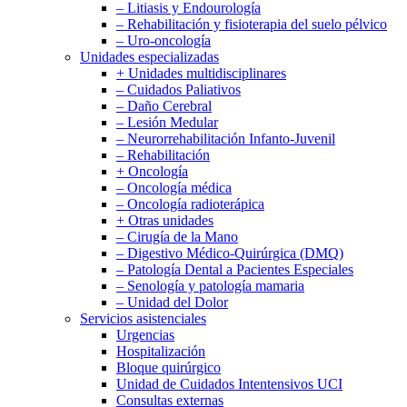
– Litiasis y Endourología
– Rehabilitación y fisioterapia del suelo pélvico
– Uro-oncología
Unidades especializadas
+ Unidades multidisciplinares
– Cuidados Paliativos
– Daño Cerebral
– Lesión Medular
– Neurorrehabilitación Infanto-Juvenil
– Rehabilitación
+ Oncología
– Oncología médica
– Oncología radioterápica
+ Otras unidades
– Cirugía de la Mano
– Digestivo Médico-Quirúrgica (DMQ)
– Patología Dental a Pacientes Especiales
– Senología y patología mamaria
– Unidad del Dolor
Servicios asistenciales
Urgencias
Hospitalización
Bloque quirúrgico
Unidad de Cuidados Intentensivos UCI
Consultas externas