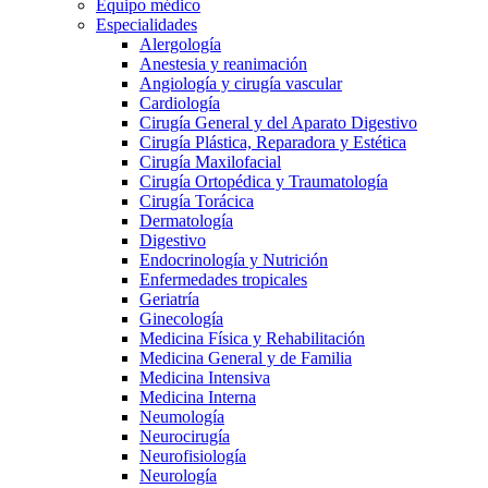
Equipo médico
Especialidades
Alergología
Anestesia y reanimación
Angiología y cirugía vascular
Cardiología
Cirugía General y del Aparato Digestivo
Cirugía Plástica, Reparadora y Estética
Cirugía Maxilofacial
Cirugía Ortopédica y Traumatología
Cirugía Torácica
Dermatología
Digestivo
Endocrinología y Nutrición
Enfermedades tropicales
Geriatría
Ginecología
Medicina Física y Rehabilitación
Medicina General y de Familia
Medicina Intensiva
Medicina Interna
Neumología
Neurocirugía
Neurofisiología
Neurología