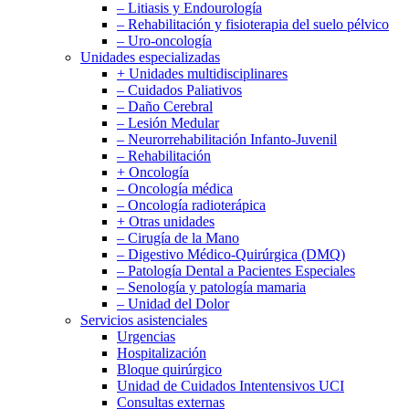
– Litiasis y Endourología
– Rehabilitación y fisioterapia del suelo pélvico
– Uro-oncología
Unidades especializadas
+ Unidades multidisciplinares
– Cuidados Paliativos
– Daño Cerebral
– Lesión Medular
– Neurorrehabilitación Infanto-Juvenil
– Rehabilitación
+ Oncología
– Oncología médica
– Oncología radioterápica
+ Otras unidades
– Cirugía de la Mano
– Digestivo Médico-Quirúrgica (DMQ)
– Patología Dental a Pacientes Especiales
– Senología y patología mamaria
– Unidad del Dolor
Servicios asistenciales
Urgencias
Hospitalización
Bloque quirúrgico
Unidad de Cuidados Intentensivos UCI
Consultas externas