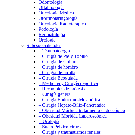
Odontología
Oftalmología
Oncología Médica
Otorrinolaringología
Oncología Radioterápica
Podología
Reumatología
Urología
Subespecialidades
+ Traumatología
– Cirugía de Pie y Tobillo
– Cirugía de Columna
– Cirugía de hombro
– Cirugía de rodilla
– Cirugía Ecoguiada
– Medicina y Cirugía deportiva
– Recambios de prótesis
+ Cirugía general
– Cirugía Endocrino-Metabólica
– Cirugía Hepato-Bilio-Pancreática
– Obesidad Mórbida tratamiento endoscópico
– Obesidad Mórbida Laparoscópica
+ Urología
– Suelo Pélvico cirugía
– Cirugía y traumatismos renales