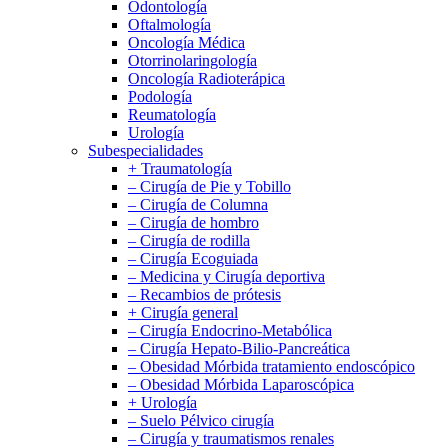
Odontología
Oftalmología
Oncología Médica
Otorrinolaringología
Oncología Radioterápica
Podología
Reumatología
Urología
Subespecialidades
+ Traumatología
– Cirugía de Pie y Tobillo
– Cirugía de Columna
– Cirugía de hombro
– Cirugía de rodilla
– Cirugía Ecoguiada
– Medicina y Cirugía deportiva
– Recambios de prótesis
+ Cirugía general
– Cirugía Endocrino-Metabólica
– Cirugía Hepato-Bilio-Pancreática
– Obesidad Mórbida tratamiento endoscópico
– Obesidad Mórbida Laparoscópica
+ Urología
– Suelo Pélvico cirugía
– Cirugía y traumatismos renales