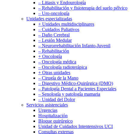
– Litiasis y Endourología
– Rehabilitación y fisioterapia del suelo pélvico
– Uro-oncología
Unidades especializadas
+ Unidades multidisciplinares
– Cuidados Paliativos
– Daño Cerebral
– Lesión Medular
– Neurorrehabilitación Infanto-Juvenil
– Rehabilitación
+ Oncología
– Oncología médica
– Oncología radioterápica
+ Otras unidades
– Cirugía de la Mano
– Digestivo Médico-Quirúrgica (DMQ)
– Patología Dental a Pacientes Especiales
– Senología y patología mamaria
– Unidad del Dolor
Servicios asistenciales
Urgencias
Hospitalización
Bloque quirúrgico
Unidad de Cuidados Intentensivos UCI
Consultas externas