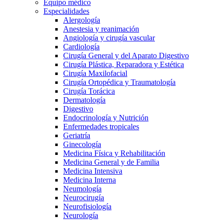
Equipo médico
Especialidades
Alergología
Anestesia y reanimación
Angiología y cirugía vascular
Cardiología
Cirugía General y del Aparato Digestivo
Cirugía Plástica, Reparadora y Estética
Cirugía Maxilofacial
Cirugía Ortopédica y Traumatología
Cirugía Torácica
Dermatología
Digestivo
Endocrinología y Nutrición
Enfermedades tropicales
Geriatría
Ginecología
Medicina Física y Rehabilitación
Medicina General y de Familia
Medicina Intensiva
Medicina Interna
Neumología
Neurocirugía
Neurofisiología
Neurología