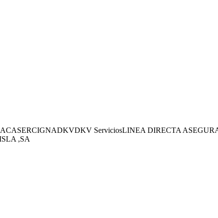
SA
CASER
CIGNA
DKV
DKV Servicios
LINEA DIRECTA ASEGU
SLA ,SA